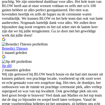
prachtig. We zijn ontzettend dankbaar voor alles. Het hele team van
BLOW heeft aan al onze wensen voldaan en zelfs met zo'n 100
gasten hebben ze alles perfect georganiseerd. Het eten was
bovendien heerlijk en zelfs de hapjes na de ceremonie waren
verrukkelijk. We kunnen BLOW en het hele team dan ook van harte
aanbevelen. Nogmaals hartelijk dank voor alles. We zullen deze
bijzondere dag nooit vergeten en het zal zeker niet de laatste keer
zijn dat we bij jullie terugkomen. Ga zo door met het geweldige
werk dat jullie doen!
Benedict Thiesen
1 maand geleden
Jip dH
2 maanden geleden
Wij zijn getrouwd bij BLOW beach house en dat had niet mooier uit
kunnen pakken: een prachtige locatie, voorbereid op elk soort weer
en echt gemaakt voor een zorgeloze dag. Het eten, de drankjes, het
ombouwen van de ruimte tot prachtige ceremonie plek, alles verliep
supergoed en was van top kwaliteit. Ook geweldige plek om een
heel groot feestje te bouwen! Veel dank aan Marlies en het top team
dat de dag zo bijzonder en soepel heeft laten verlopen. Vanaf de
eerste voorbereiding belletjes tot het opruimen, zij hebben ons echt