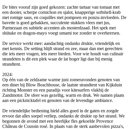
De bites vooraf zijn goed gekozen: zachte tartaar van tomaat met
een dooier, scherpe cornichon en sjalot, knapperige softshell‑krab
met romige saus, en coquilles met pompoen en ponzu‑invloeden. De
bavette is goed gebakken, succulente stukken vlees met jus,
Parmezaan en subtiele accenten als mosterdzaad. Het spek met
shiitake en dragon‑mayo voegt umami toe zonder te overheersen.
De service werkt mee: aandachtig ondanks drukte, vriendelijk en
met kennis. De setting blijft strand en zee, maar dan met gerechten
die iets meer vragen, iets meer bieden. Voor wie houdt van culinair
strandeten is dit een plek waar de lat hoger ligt dan bij menig
strandtent.
2024:
Op één van de zeldzame warme juni zomeravonden genoten van
een diner bij Blow Beachhouse, de laatste strandtent van Kijkduin
richting Monster en een paradijs voor kitesurfers vlakbij de
Zandmotor. De sfeer was gezellig, warm en druk. We namen plaats
aan een picknicktafel en genoten van de levendige ambiance.
De vriendelijke bediening hield alles goed in de gaten en zorgde
ervoor dat alles soepel verliep, ondanks de drukte op het strand. We
begonnen de avond met een heerlijke fles gekoelde Provence
Château de Coussin rosé. In plaats van de sterk aanbevolen pizza's,