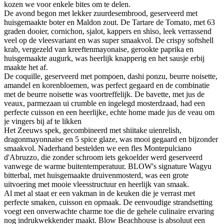
kozen we voor enkele bites om te delen.
De avond begon met lekker zuurdesembrood, geserveerd met
huisgemaakte boter en Maldon zout. De Tartare de Tomato, met 63
graden dooier, cornichon, sjalot, kappers en shiso, leek verrassend
veel op de vleesvariant en was super smaakvol. De crispy softshell
krab, vergezeld van kreeftenmayonaise, gerookte paprika en
huisgemaakte augurk, was heerlijk knapperig en het sausje erbij
maakte het af.
De coquille, geserveerd met pompoen, dashi ponzu, beurre noisette,
amandel en korenbloemen, was perfect gegaard en de combinatie
met de beurre noisette was voortreffelijk. De bavette, met jus de
veaux, parmezaan ui crumble en ingelegd mosterdzaad, had een
perfecte cuisson en een heerlijke, echte home made jus de veau om
je vingers bij af te likken
Het Zeeuws spek, gecombineerd met shiitake uienrelish,
dragonmayonnaise en 5 spice glaze, was mooi gegaard en bijzonder
smaakvol. Naderhand bestelden we een fles Montepulciano
d'Abruzzo, die zonder schroom iets gekoelder werd geserveerd
vanwege de warme buitentemperatuur. BLOW's signature Wagyu
bitterbal, met huisgemaakte druivenmosterd, was een grote
uitvoering met mooie vleesstructuur en heerlijk van smaak.
Al met al staat er een vakman in de keuken die je verrast met
perfecte smaken, cuisson en opmaak. De eenvoudige strandsetting
voegt een onverwachte charme toe die de gehele culinaire ervaring
nog indrukwekkender maakt. Blow Beachhouse is absoluut een