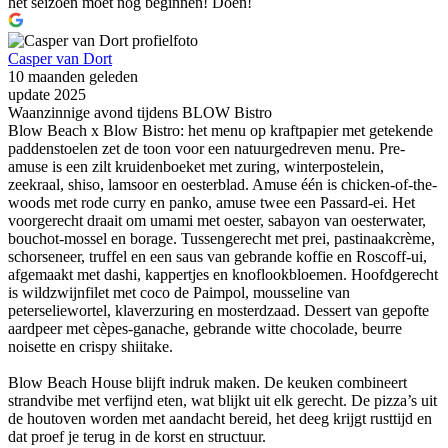
het seizoen moet nog beginnen! Doen!
Casper van Dort
10 maanden geleden
update 2025
Waanzinnige avond tijdens BLOW Bistro
Blow Beach x Blow Bistro: het menu op kraftpapier met getekende
paddenstoelen zet de toon voor een natuurgedreven menu. Pre-
amuse is een zilt kruidenboeket met zuring, winterpostelein,
zeekraal, shiso, lamsoor en oesterblad. Amuse één is chicken-of-the-
woods met rode curry en panko, amuse twee een Passard-ei. Het
voorgerecht draait om umami met oester, sabayon van oesterwater,
bouchot-mossel en borage. Tussengerecht met prei, pastinaakcrème,
schorseneer, truffel en een saus van gebrande koffie en Roscoff-ui,
afgemaakt met dashi, kappertjes en knoflookbloemen. Hoofdgerecht
is wildzwijnfilet met coco de Paimpol, mousseline van
peterseliewortel, klaverzuring en mosterdzaad. Dessert van gepofte
aardpeer met cèpes-ganache, gebrande witte chocolade, beurre
noisette en crispy shiitake.
Blow Beach House blijft indruk maken. De keuken combineert
strandvibe met verfijnd eten, wat blijkt uit elk gerecht. De pizza’s uit
de houtoven worden met aandacht bereid, het deeg krijgt rusttijd en
dat proef je terug in de korst en structuur.