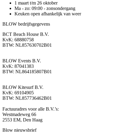
1 maart t/m 26 oktober
Ma - zo: 09:00 - zonsondergang
Keuken open afhankelijk van weer
BLOW bedrijfsgegevens
BCT Beach House B.V.
KvK: 68880758
BTW: NL857630702B01
BLOW Events B.V.
KvK: 87041383
BTW: NL864185807B01
BLOW Kitesurf B.V.
KvK: 69104905
BTW: NL857736462B01
Factuuradres voor alle B.V.’s:
Westmadeweg 66
2553 EM, Den Haag
Blow nieuwsbrief